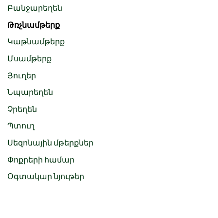
Բանջարեղեն
Թռչնամթերք
Կաթնամթերք
Մսամթերք
Յուղեր
Նպարեղեն
Չրեղեն
Պտուղ
Սեզոնային մթերքներ
Փոքրերի համար
Օգտակար նյութեր