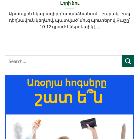
Լորի ձու
Արտաքին նկարագիրը՝ առանձնանում է բարակ, բաց
դեղնավուն կեղևով, պատված՝ մուգ պուտերով Քաշը՝
10-12 գրամ: Էներգետիկ [...]
Առօրյա հոգսերը
շատ ե՞ն