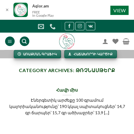
Aqlor.am
✕
VIEW
FREE
In Google Play
Skip
to
content
ԱՌԱՔՄԱՆ ԳՐԱՖԻԿ
ՀԱՃԱԽՈՐԴԻ ԿԱՐԾԻՔ
CATEGORY ARCHIVES:
ԹՌՉՆԱՄԹԵՐՔ
Հավի միս
Էներգետիկ արժեքը 100 գրամում
կալորիականությունը՝ 190 կկալ սպիտակուցներ՝ 14,7
գր ճարպեր՝ 15,7 գր ածխաջրեր՝ 13,9 [...]