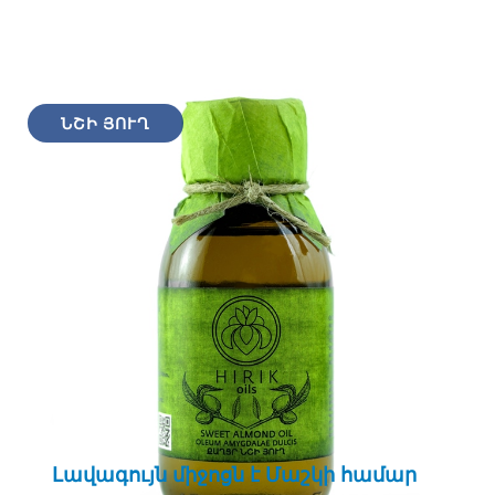
ՆՇԻ ՅՈՒՂ
Լավագույն միջոցն է Մաշկի համար