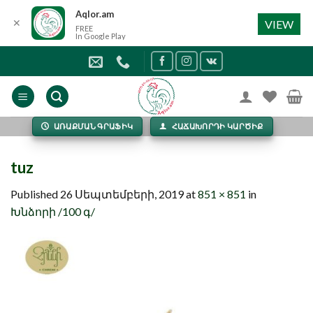
Aqlor.am
✕
VIEW
FREE
In Google Play
Skip
to
content
ԱՌԱՔՄԱՆ ԳՐԱՖԻԿ
ՀԱՃԱԽՈՐԴԻ ԿԱՐԾԻՔ
tuz
Published
26 Սեպտեմբերի, 2019
at
851 × 851
in
Խնձորի /100 գ/