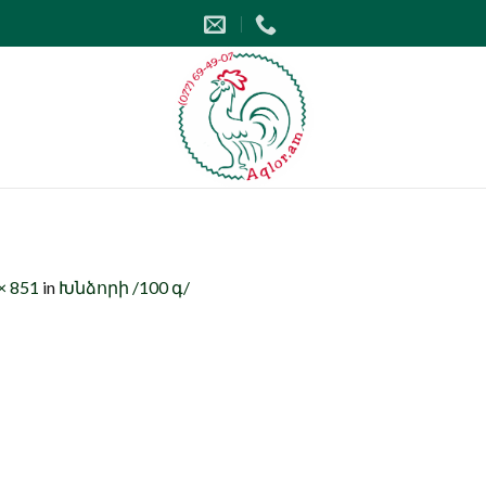
× 851
in
Խնձորի /100 գ/