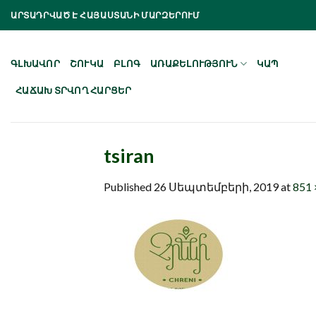
Skip
ԱՐՏԱԴՐՎԱԾ Է ՀԱՅԱՍՏԱՆԻ ՄԱՐԶԵՐՈՒՄ
to
content
ԳԼԽԱՎՈՐ
ՇՈՒԿԱ
ԲԼՈԳ
ԱՌԱՔԵԼՈՒԹՅՈՒՆ
ԿԱՊ
ՀԱՃԱԽ ՏՐՎՈՂ ՀԱՐՑԵՐ
tsiran
Published
26 Սեպտեմբերի, 2019
at
851 