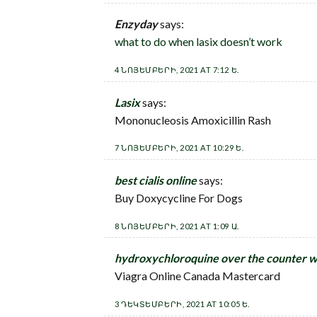
Enzyday
says:
what to do when lasix doesn’t work
4 ՆՈՅԵՄԲԵՐԻ, 2021 AT 7:12 Ե.
Lasix
says:
Mononucleosis Amoxicillin Rash
7 ՆՈՅԵՄԲԵՐԻ, 2021 AT 10:29 Ե.
best cialis online
says:
Buy Doxycycline For Dogs
8 ՆՈՅԵՄԲԵՐԻ, 2021 AT 1:09 Ա.
hydroxychloroquine over the counter 
Viagra Online Canada Mastercard
3 ԴԵԿՏԵՄԲԵՐԻ, 2021 AT 10:05 Ե.