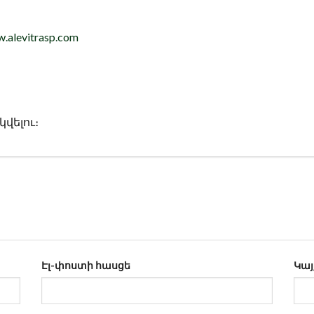
w.alevitrasp.com
վելու։
Էլ-փոստի հասցե
Կայ