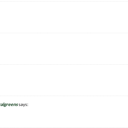
walgreens
says: