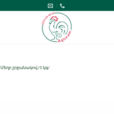
n
Մեղր շրջանակով /1 կգ/