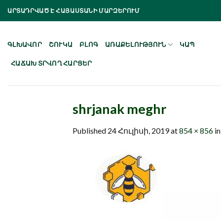
Skip
ԱՐՏԱԴՐՎԱԾ Է ՀԱՅԱՍՏԱՆԻ ՄԱՐԶԵՐՈՒՄ
to
content
ԳԼԽԱՎՈՐ
ՇՈՒԿԱ
ԲԼՈԳ
ԱՌԱՔԵԼՈՒԹՅՈՒՆ
ԿԱՊ
ՀԱՃԱԽ ՏՐՎՈՂ ՀԱՐՑԵՐ
shrjanak meghr
Published
24 Հուլիսի, 2019
at
854 × 856
i