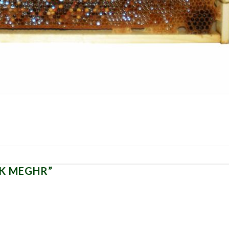
K MEGHR
”