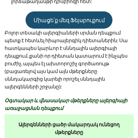
լորձաթաղանթի դիսբիոզի հետ:
Միացե՛ք մեզ Ֆեյսբուքում
Բոլոր տեսակի ալերգիաների սրման դեպքում
պետք է հետևել հիպոալերգիկ դիետաներին: Սա
հատկապես կարևոր է սննդային ալերգիայի
դեպքում, քանի որ դիետան կատարում է ինչպես
բուժիչ, այպես էլ ախտորոշիչ գործառույթ
(բացառելով այս կամ այն մթերքները
սննդակարգից կարելի որոշել սննդային
ալերգենների շրջանը):
Օգտակար և վնասակար մթերքները ալերգիայի
առաջացման դեպքում
Ալերգենների ցածր մակարդակ ունեցող
մթերքները