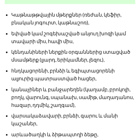
Կաթնաթթվային մթերքներ (ռեժան, կեֆիր,
բնական յոգուրտ, կաթնաշոռ),
եփված կամ շոգեխաշված անյուղ խոզի կամ
տավարի միս, հավի միս,
կենդանիների ներքին օրգաններից ստացված
մսամթերք (լյարդ, երիկամներ, լեզու),
հնդկացորենի, բրնձի և եգիպտացորենի
ալյուրից պատրաստված հացեր,
կանաչիներ և բանջարեղեն (կաղամբ, բրոկոլի,
բողկ, վարունգ, սպանախ, սամիթ, մաղադանոս,
հազար, դդմիկ, շաղգամ),
վարսակաձավարի, բրնձի, գարու և մանի
կաշաներ,
արևածաղկի և ձիթապտղի ձեթը,