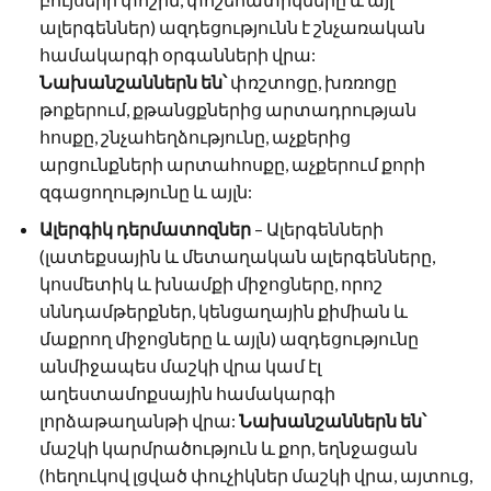
ալերգեններ) ազդեցությունն է շնչառական
համակարգի օրգանների վրա:
Նախանշաններն են՝
փռշտոցը, խռռոցը
թոքերում, քթանցքներից արտադրության
հոսքը, շնչահեղձությունը, աչքերից
արցունքների արտահոսքը, աչքերում քորի
զգացողությունը և այլն:
Ալերգիկ դերմատոզներ
– Ալերգենների
(լատեքսային և մետաղական ալերգենները,
կոսմետիկ և խնամքի միջոցները, որոշ
սննդամթերքներ, կենցաղային քիմիան և
մաքրող միջոցները և այլն) ազդեցությունը
անմիջապես մաշկի վրա կամ էլ
աղեստամոքսային համակարգի
լորձաթաղանթի վրա:
Նախանշաններն են՝
մաշկի կարմրածություն և քոր, եղնջացան
(հեղուկով լցված փուչիկներ մաշկի վրա, այտուց,