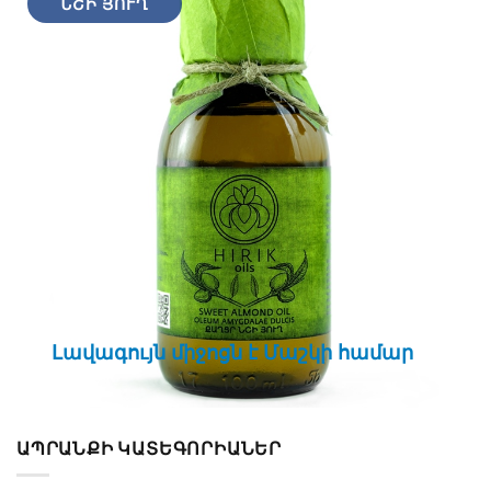
ՆՇԻ ՅՈՒՂ
ՔԻՄԻՈՆԻ ՅՈՒՂ
«Դեղամիջոց բոլոր
ԱՊՐԱՆՔԻ ԿԱՏԵԳՈՐԻԱՆԵՐ
հիվանդությունների դեմ»