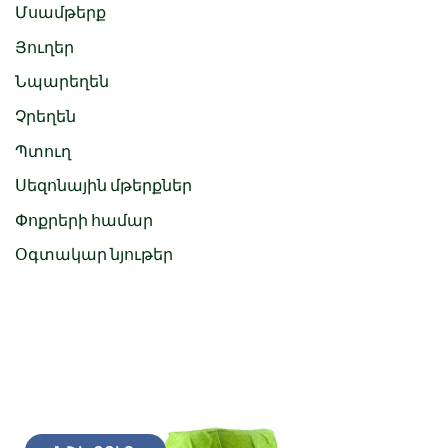
Մսամթերք
Յուղեր
Նպարեղեն
Չրեղեն
Պտուղ
Սեզոնային մթերքներ
Փոքրերի համար
Օգտակար նյութեր