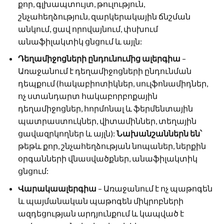
քոր, գլխապտույտ, թուլություն,
շնչահեղձություն, զարկերակային ճնշման
անկում, ցավ որովայնում, փսխում
անաֆիլակտիկ ցնցում և այլն:
Դեղամիջոցների ընդունումից ալերգիա
–
Առաջանում է դեղամիջոցների ընդունման
դեպքում (հակաբիոտիկներ, սուլֆոնամիդներ,
ոչ ստանդարտ հակաբորբոքային
դեղամիջոցներ, հորմոնալ և ֆերմենտային
պատրաստուկներ, վիտամիններ, տեղային
ցավազրկողներ և այլն):
Նախանշաններն են՝
թեթև քոր, շնչահեղձության նոպաներ, ներքին
օրգանների վնասվածքներ, անաֆիլակտիկ
ցնցում:
Վարակաալերգիա
– Առաջանում է ոչ պաթոգեն
և պայմանական պաթոգեն միկրոբների
ազդեցության արդյունքում և կապված է