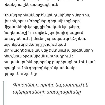
ռեակցիա չեն առաջացնում:
Դրանց օրինակներ են կենդանիների մորթին,
փոշին, որոշ մթերքներ, դեղամիջոցները,
միջատների կծելը, քիմիական նյութերը,
ծաղկափոշին և այլն: Ալերգիայի դեպքում
առաջանում է իմունոլոգիական կոնֆլիկտ,
այսինքն երբ մարդը շփվում կամ
փոխազդեցության մեջ է մտնում ալերգենների
հետ, նրա օրգանիզմն արտադրում է
հակամարմիններ, որոնք բարձրացնում են կամ
իջացնում են գրգռիչների նկատմամբ
զգայունությունը:
Գործոններ, որոնք նպաստում են
ալերգիաների առաջացմանը