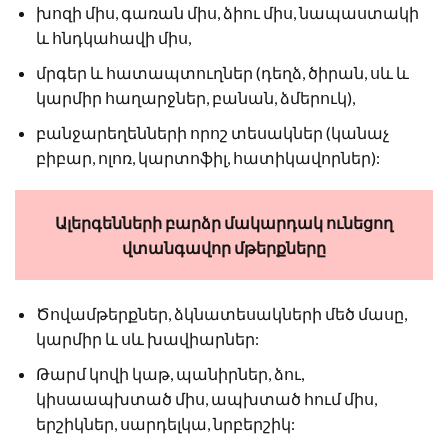
խոզի միս, գառան միս, ձիու միս, նապաստակի
և հնդկահավի միս,
մրգեր և հատապտուղներ (դեղձ, ծիրան, սև և
կարմիր հաղարջներ, բանան, ձմերուկ),
բանջարեղենների որոշ տեսակներ (կանաչ
բիբար, ոլոռ, կարտոֆիլ, հատիկավորներ):
Ալերգենների բարձր մակարդակ ունեցող
վտանգավոր մթերքները
Ծովամթերքներ, ձկնատեսակների մեծ մասը,
կարմիր և սև խավիարներ:
Թարմ կովի կաթ, պանիրներ, ձու,
կիսաապխտած միս, ապխտած հում միս,
երշիկներ, սարդելկա, նրբերշիկ: