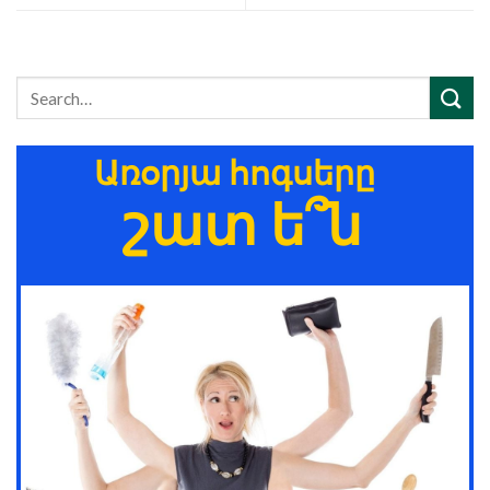
Առօրյա հոգսերը
շատ ե՞ն