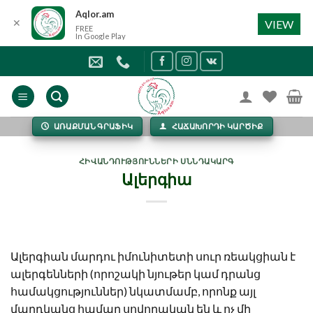
Aqlor.am
✕
VIEW
FREE
In Google Play
Skip
to
content
ԱՌԱՔՄԱՆ ԳՐԱՖԻԿ
ՀԱՃԱԽՈՐԴԻ ԿԱՐԾԻՔ
ՀԻՎԱՆԴՈՒԹՅՈՒՆՆԵՐԻ ՍՆՆԴԱԿԱՐԳ
Ալերգիա
Ալերգիան մարդու իմունիտետի սուր ռեակցիան է
ալերգենների (որոշակի նյութեր կամ դրանց
համակցություններ) նկատմամբ, որոնք այլ
մարդկանց համար սովորական են և ոչ մի