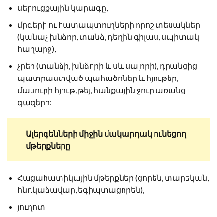
սերուցքային կարագը,
մրգերի ու հատապտուղների որոշ տեսակներ
(կանաչ խնձոր, տանձ, դեղին գիլաս, սպիտակ
հաղարջ),
չրեր (տանձի, խնձորի և սև սալորի), դրանցից
պատրաստված պահածոներ և հյութեր,
մասուրի հյութ, թեյ, հանքային ջուր առանց
գազերի:
Ալերգենների միջին մակարդակ ունեցող
մթերքները
Հացահատիկային մթերքներ (ցորեն, տարեկան,
հնդկաձավար, եգիպտացորեն),
յուղոտ