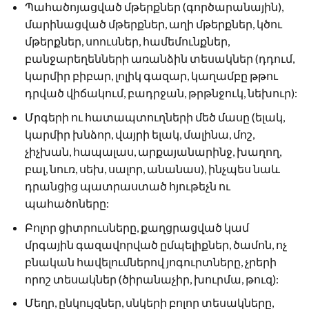
Պահածոյացված մթերքներ (գործարանային),
մարինացված մթերքներ, աղի մթերքներ, կծու
մթերքներ, սոուսներ, համեմունքներ,
բանջարեղենների առանձին տեսակներ (դդում,
կարմիր բիբար, լոլիկ գազար, կաղամբը թթու
դրված վիճակում, բադրջան, թրթնջուկ, նեխուր):
Մրգերի ու հատապտուղների մեծ մասը (ելակ,
կարմիր խնձոր, վայրի ելակ, մալինա, մոշ,
չիչխան, հապալաս, արքայանարինջ, խաղող,
բալ, նուռ, սեխ, սալոր, անանաս), ինչպես նաև
դրանցից պատրաստած հյութեչն ու
պահածոները:
Բոլոր ցիտրուսները, քաղցրացված կամ
մրգային գազավորված ըմպելիքներ, ծամոն, ոչ
բնական հավելումներով յոգուրտները, չրերի
որոշ տեսակներ (ծիրանաչիր, խուրմա, թուզ):
Մեղր, ընկույզներ, սնկերի բոլոր տեսակները,