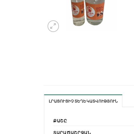
ԼՐԱՑՈՒՑԻՉ ՏԵՂԵԿԱՏՎՈՒԹՅՈՒՆ
ՔԱՇԸ
ՏԱՐԱԾԱՇՐՋԱՆ