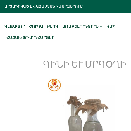
Skip
ԱՐՏԱԴՐՎԱԾ Է ՀԱՅԱՍՏԱՆԻ ՄԱՐԶԵՐՈՒՄ
to
content
ԳԼԽԱՎՈՐ
ՇՈՒԿԱ
ԲԼՈԳ
ԱՌԱՔԵԼՈՒԹՅՈՒՆ
ԿԱՊ
ՀԱՃԱԽ ՏՐՎՈՂ ՀԱՐՑԵՐ
ԳԻՆԻ ԵՒ ՄՐԳՕՂԻ
Նշել որպես
նախընտրած