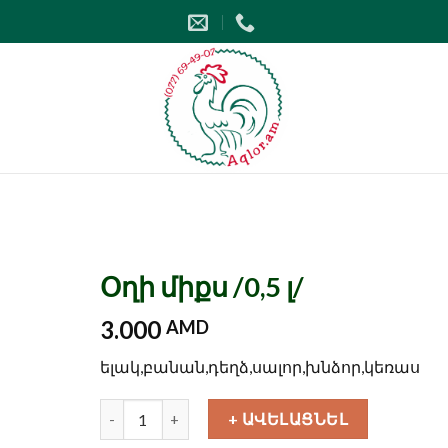
Օղի միքս /0,5 լ/
3.000
AMD
ելակ,բանան,դեղձ,սալոր,խնձոր,կեռաս
Քանակ
+ ԱՎԵԼԱՑՆԵԼ