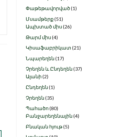
products
1
Փաթեթավորված
1
product
51
Մսամթերք
51
products
26
Ապխտած միս
26
products
4
Թարմ միս
4
products
21
Կիսաֆաբրիկատ
21
products
17
Նպարեղեն
17
products
37
Չրեղեն և Ընդեղեն
37
2
products
Ալանի
2
ս
Նշել որպես
products
ծ
նախընտրած
1
Ընդեղեն
1
product
35
Չրեղեն
35
products
80
Պահածո
80
Դեղձի օղի /0,5 լ/
products
4
Բանջարեղենային
4
3.000
AMD
products
5
Բնական հյութ
5
+ ԱՎԵԼԱՑՆԵԼ
products
10
Կոմպոտ
10