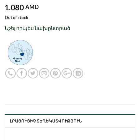
1.080
AMD
Out of stock
Նշել որպես նախընտրած
ԼՐԱՑՈՒՑԻՉ ՏԵՂԵԿԱՏՎՈՒԹՅՈՒՆ