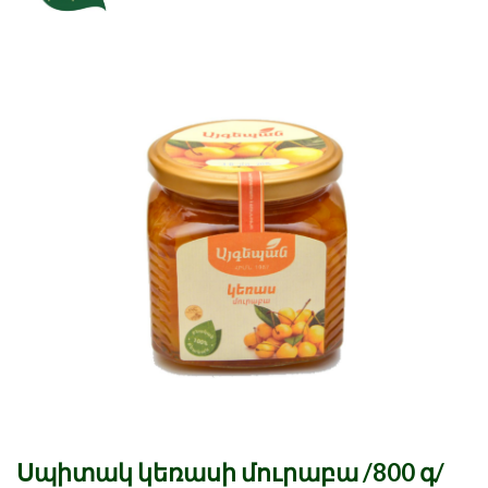
Սպիտակ կեռասի մուրաբա /800 գ/