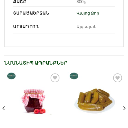
ՔԱՇԸ
800 g
ՏԱՐԱԾԱՇՐՋԱՆ
Վայոց Ձոր
ԱՐՏԱԴՐՈՂ
Այգեպան
ՆՄԱՆԱՏԻՊ ԱՊՐԱՆՔՆԵՐ
Նշել որպես
Նշել որպես
նախընտրած
նախընտրած