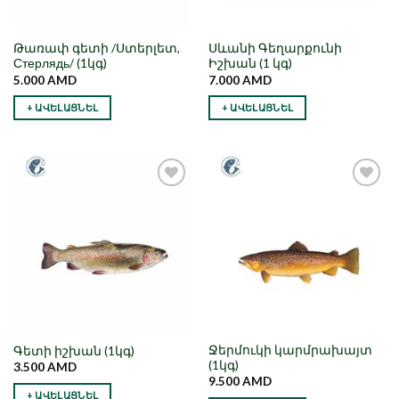
Թառափ գետի /Ստերլետ,
Սևանի Գեղարքունի
Стерлядь/ (1կգ)
Իշխան (1 կգ)
5.000
AMD
7.000
AMD
+ ԱՎԵԼԱՑՆԵԼ
+ ԱՎԵԼԱՑՆԵԼ
Նշել որպես
Նշել որպես
նախընտրած
նախընտրած
Ջերմուկի կարմրախայտ
Գետի իշխան (1կգ)
(1կգ)
3.500
AMD
9.500
AMD
+ ԱՎԵԼԱՑՆԵԼ