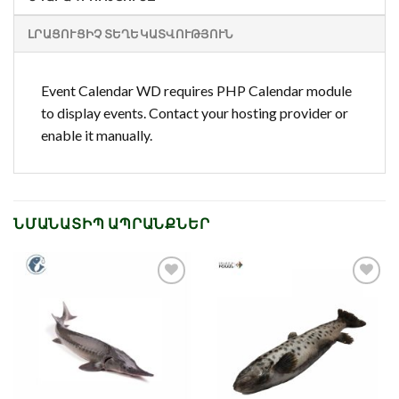
ԼՐԱՑՈՒՑԻՉ ՏԵՂԵԿԱՏՎՈՒԹՅՈՒՆ
Event Calendar WD requires PHP Calendar module
to display events. Contact your hosting provider or
enable it manually.
ՆՄԱՆԱՏԻՊ ԱՊՐԱՆՔՆԵՐ
Նշել որպես
Նշել որպես
նախընտրած
նախընտրած