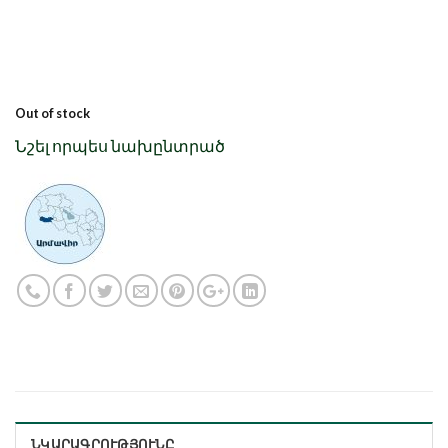
Out of stock
Նշել որպես նախընտրած
ՆԿԱՐԱԳՐՈՒԹՅՈՒՆԸ