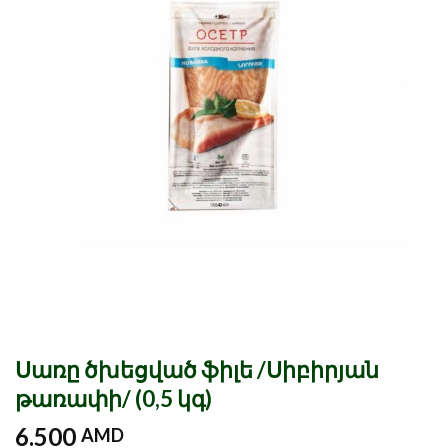
Սառը ծխեցված ֆիլե /Սիբիրյան
թառափի/ (0,5 կգ)
6.500
AMD