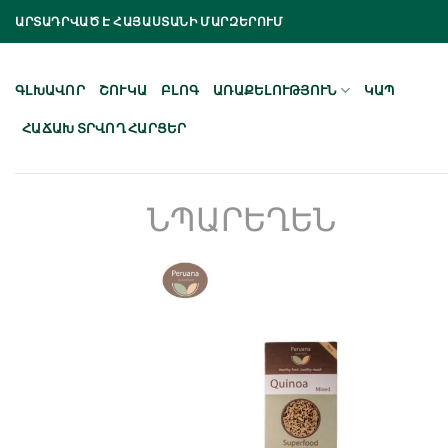
Skip
ԱՐՏԱԴՐՎԱԾ Է ՀԱՅԱՍՏԱՆԻ ՄԱՐԶԵՐՈՒՄ
to
content
ԳԼԽԱՎՈՐ
ՇՈՒԿԱ
ԲԼՈԳ
ԱՌԱՔԵԼՈՒԹՅՈՒՆ
ԿԱՊ
ՀԱՃԱԽ ՏՐՎՈՂ ՀԱՐՑԵՐ
ՆՊԱՐԵՂԵՆ
Նշել որպես
նախընտրած