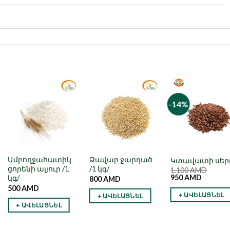
-14%
Նշել որպես
Նշել որպես
Նշել որպե
նախընտրած
նախընտրած
նախընտրա
Ամբողջահատիկ
Ձավար ջարդած
Կտավատի սեր
ցորենի ալյուր /1
/1 կգ/
1.100
AMD
950
AMD
կգ/
800
AMD
500
AMD
+ ԱՎԵԼԱՑՆԵԼ
+ ԱՎԵԼԱՑՆԵԼ
+ ԱՎԵԼԱՑՆԵԼ