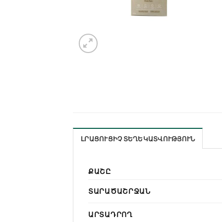
ԼՐԱՑՈՒՑԻՉ ՏԵՂԵԿԱՏՎՈՒԹՅՈՒՆ
ՔԱՇԸ
ՏԱՐԱԾԱՇՐՋԱՆ
ԱՐՏԱԴՐՈՂ