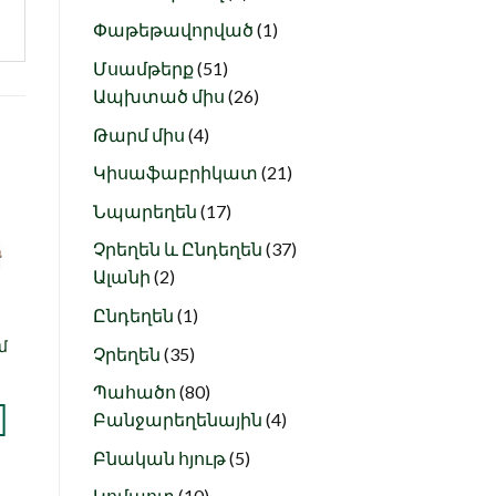
products
1
Փաթեթավորված
1
product
51
Մսամթերք
51
products
26
Ապխտած միս
26
products
4
Թարմ միս
4
products
21
Կիսաֆաբրիկատ
21
products
17
Նպարեղեն
17
-11%
ս
Նշել որպես
products
ծ
նախընտրած
37
Չրեղեն և Ընդեղեն
37
2
products
Ալանի
2
products
1
Ընդեղեն
1
product
Լոբի տափակ
մ
35
Չրեղեն
35
(1կգ)
products
1.900
AMD
80
Պահածո
80
1.700
AMD
products
4
Բանջարեղենային
4
+ ԱՎԵԼԱՑՆԵԼ
products
5
Բնական հյութ
5
products
10
Կոմպոտ
10