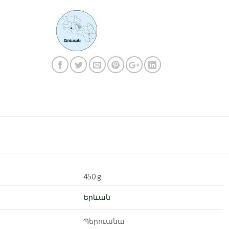
450 g
Երևան
Պերուանա