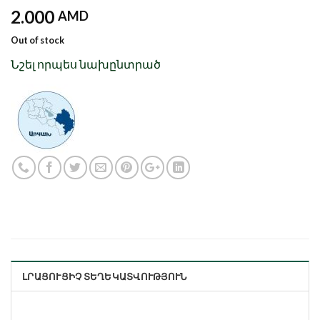
2.000
AMD
Out of stock
Նշել որպես նախընտրած
ԼՐԱՑՈՒՑԻՉ ՏԵՂԵԿԱՏՎՈՒԹՅՈՒՆ