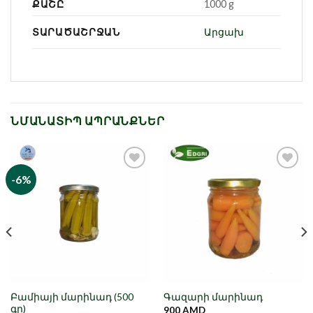
ՔԱՇԸ
1000 g
ՏԱՐԱԾԱՇՐՋԱՆ
Արցախ
ՆՄԱՆԱՏԻՊ ԱՊՐԱՆՔՆԵՐ
-6%
Նշել որպես
Նշել որպես
նախընտրած
նախընտրած
Բամիայի մարինադ (500
Գազարի մարինադ
գր)
900
AMD