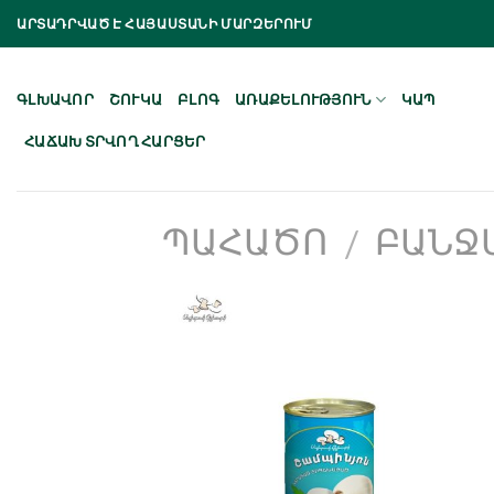
Skip
ԱՐՏԱԴՐՎԱԾ Է ՀԱՅԱՍՏԱՆԻ ՄԱՐԶԵՐՈՒՄ
to
content
ԳԼԽԱՎՈՐ
ՇՈՒԿԱ
ԲԼՈԳ
ԱՌԱՔԵԼՈՒԹՅՈՒՆ
ԿԱՊ
ՀԱՃԱԽ ՏՐՎՈՂ ՀԱՐՑԵՐ
ՊԱՀԱԾՈ
ԲԱՆՋ
/
Նշել որպես
նախընտրած