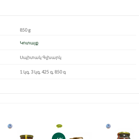
850 g
Կոտայք
Սպիտակ Գլխարկ
1 կգ, 3 կգ, 425 գ, 850 գ