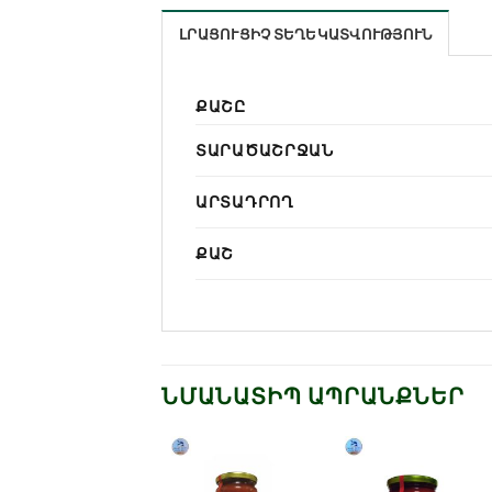
ԼՐԱՑՈՒՑԻՉ ՏԵՂԵԿԱՏՎՈՒԹՅՈՒՆ
ՔԱՇԸ
ՏԱՐԱԾԱՇՐՋԱՆ
ԱՐՏԱԴՐՈՂ
ՔԱՇ
ՆՄԱՆԱՏԻՊ ԱՊՐԱՆՔՆԵՐ