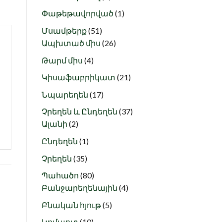
products
1
Փաթեթավորված
1
product
51
Մսամթերք
51
products
26
Ապխտած միս
26
products
4
Թարմ միս
4
products
21
Կիսաֆաբրիկատ
21
products
17
Նպարեղեն
17
products
37
Չրեղեն և Ընդեղեն
37
2
products
Ալանի
2
products
1
Ընդեղեն
1
product
35
Չրեղեն
35
products
80
Պահածո
80
products
4
Բանջարեղենային
4
products
5
Բնական հյութ
5
products
10
Կոմպոտ
10