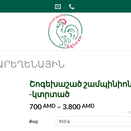
ԱՐԵՂԵՆԱՅԻՆ
Շոգեխաշած շամպինիո
-կտրտած
700
–
3.800
AMD
AMD
C
Քաշ