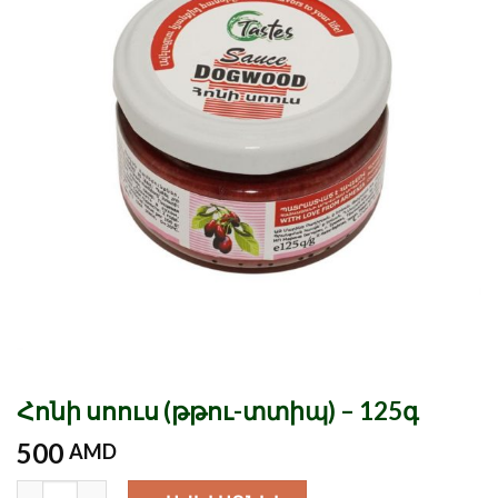
Հոնի սոուս (թթու-տտիպ) – 125գ
500
AMD
Քանակ