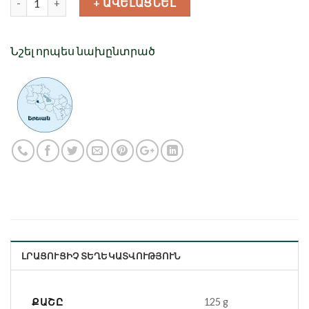
+ ԱՎԵԼԱՑՆԵԼ
Նշել որպես նախընտրած
ԼՐԱՑՈՒՑԻՉ ՏԵՂԵԿԱՏՎՈՒԹՅՈՒՆ
ՔԱՇԸ
125 g