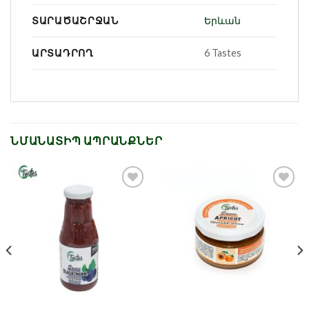
ՏԱՐԱԾԱՇՐՋԱՆ
Երևան
ԱՐՏԱԴՐՈՂ
6 Tastes
ՆՄԱՆԱՏԻՊ ԱՊՐԱՆՔՆԵՐ
Նշել որպես
Նշել որպես
նախընտրած
նախընտրած