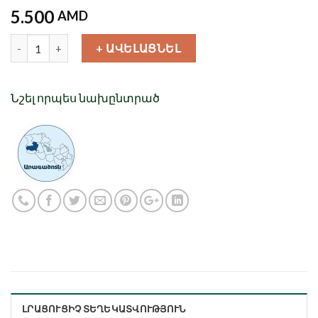
5.500
AMD
Քանակ
+ ԱՎԵԼԱՑՆԵԼ
Նշել որպես նախընտրած
ԼՐԱՑՈՒՑԻՉ ՏԵՂԵԿԱՏՎՈՒԹՅՈՒՆ