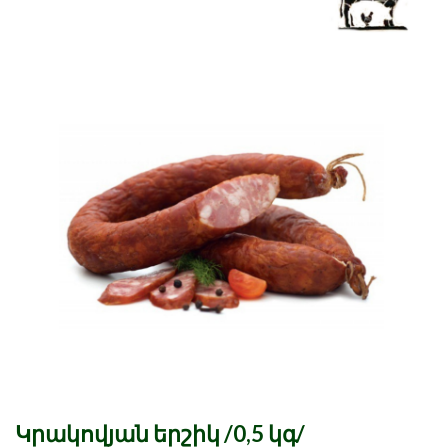
Կրակովյան երշիկ /0,5 կգ/