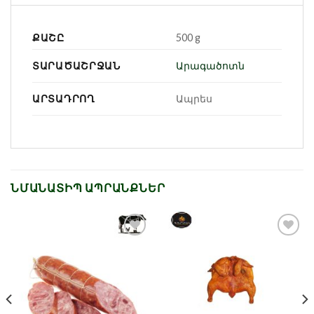
ՔԱՇԸ
500 g
ՏԱՐԱԾԱՇՐՋԱՆ
Արագածոտն
ԱՐՏԱԴՐՈՂ
Ապրես
ՆՄԱՆԱՏԻՊ ԱՊՐԱՆՔՆԵՐ
Նշել որպես
Նշել որպես
նախընտրած
նախընտրած