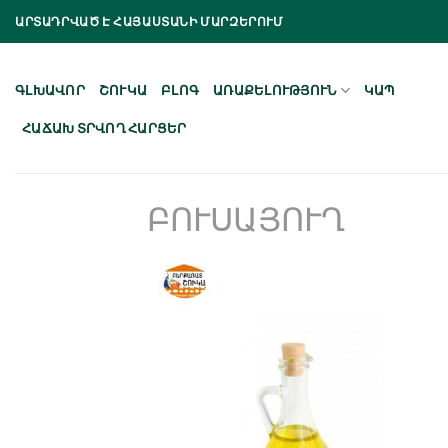
Skip
ԱՐՏԱԴՐՎԱԾ Է ՀԱՅԱՍՏԱՆԻ ՄԱՐԶԵՐՈՒՄ
to
content
ԳԼԽԱՎՈՐ
ՇՈՒԿԱ
ԲԼՈԳ
ԱՌԱՔԵԼՈՒԹՅՈՒՆ
ԿԱՊ
ՀԱՃԱԽ ՏՐՎՈՂ ՀԱՐՑԵՐ
ԲՈՒՍԱՅՈՒՂ
Նշել որպես
նախընտրած