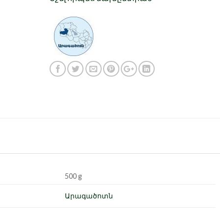
500 g
Արագածոտն