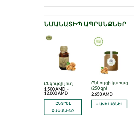
ՆՄԱՆԱՏԻՊ ԱՊՐԱՆՔՆԵՐ
Նշել որպես
Նշել որպես
Նշել որպես
նախընտրած
նախընտրած
նախընտրած
Ընկույզի կարագ
աթեթ “Քառյակ”
Ընկույզի յուղ
(250 գր)
1.000
AMD
1.500
AMD
–
12.000
AMD
2.650
AMD
+ ԱՎԵԼԱՑՆԵԼ
ԸՆՏՐԵԼ
+ ԱՎԵԼԱՑՆԵԼ
ՉԱՓԱՆԻՇԸ