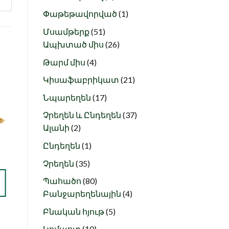
products
1
Փաթեթավորված
1
product
51
Մսամթերք
51
products
26
Ապխտած միս
26
products
4
Թարմ միս
4
products
21
Կիսաֆաբրիկատ
21
ս
Նշել որպես
products
ծ
նախընտրած
17
Նպարեղեն
17
products
37
Չրեղեն և Ընդեղեն
37
2
products
Ալանի
2
products
Գետնանուշի
1
Ընդեղեն
1
կարագ (250 գր)
product
1.750
AMD
35
Չրեղեն
35
products
+ ԱՎԵԼԱՑՆԵԼ
80
Պահածո
80
products
4
Բանջարեղենային
4
products
5
Բնական հյութ
5
products
10
Կոմպոտ
10