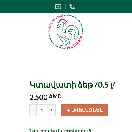
Կտավատի ձեթ /0,5 լ/
2.500
AMD
Քանակ
+ ԱՎԵԼԱՑՆԵԼ
Նշել որպես նախընտրած