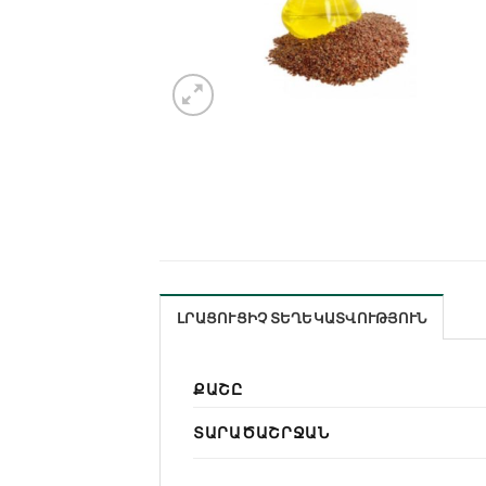
ԼՐԱՑՈՒՑԻՉ ՏԵՂԵԿԱՏՎՈՒԹՅՈՒՆ
ՔԱՇԸ
ՏԱՐԱԾԱՇՐՋԱՆ