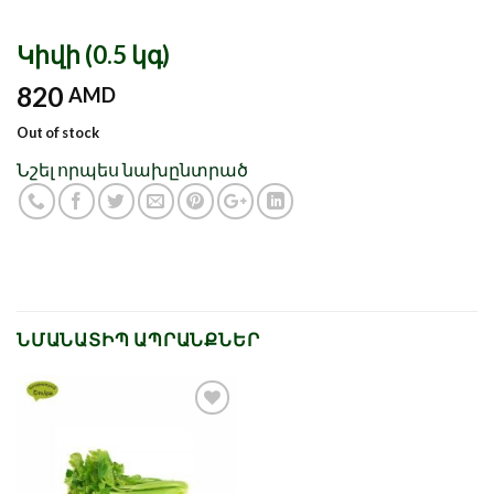
Կիվի (0.5 կգ)
820
AMD
Out of stock
Նշել որպես նախընտրած
ՆՄԱՆԱՏԻՊ ԱՊՐԱՆՔՆԵՐ
Նշել որպես
նախընտրած