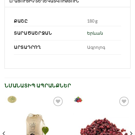
ԼՐԱՑՈՒՑԻՉ ՏԵՂԵԿԱՏՎՈՒԹՅՈՒՆ
ՔԱՇԸ
180 g
ՏԱՐԱԾԱՇՐՋԱՆ
Երևան
ԱՐՏԱԴՐՈՂ
Ագրոլոգ
ՆՄԱՆԱՏԻՊ ԱՊՐԱՆՔՆԵՐ
Նշել որպես
Նշել որպես
նախընտրած
նախընտրած