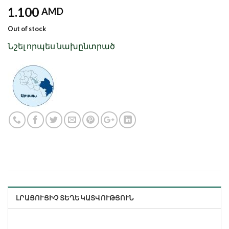
1.100
AMD
Out of stock
Նշել որպես նախընտրած
ԼՐԱՑՈՒՑԻՉ ՏԵՂԵԿԱՏՎՈՒԹՅՈՒՆ