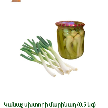
Կանաչ սխտորի մարինադ (0,5 կգ)