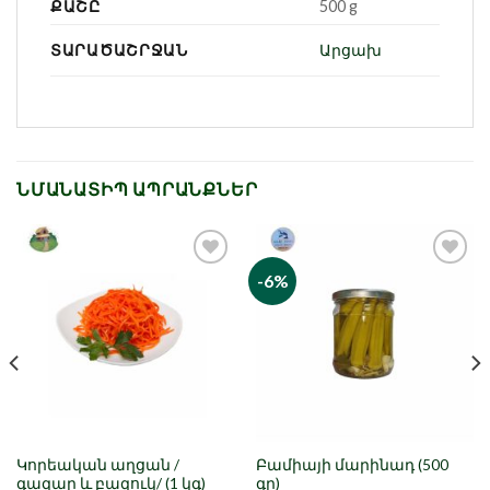
ՔԱՇԸ
500 g
ՏԱՐԱԾԱՇՐՋԱՆ
Արցախ
ՆՄԱՆԱՏԻՊ ԱՊՐԱՆՔՆԵՐ
-6%
Նշել որպես
Նշել որպես
նախընտրած
նախընտրած
Կորեական աղցան /
Բամիայի մարինադ (500
գազար և բազուկ/ (1 կգ)
գր)