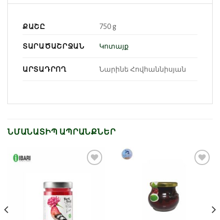
ՔԱՇԸ
750 g
ՏԱՐԱԾԱՇՐՋԱՆ
Կոտայք
ԱՐՏԱԴՐՈՂ
Նարինե Հովհաննիսյան
ՆՄԱՆԱՏԻՊ ԱՊՐԱՆՔՆԵՐ
Նշել որպես
Նշել որպես
նախընտրած
նախընտրած