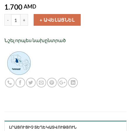
1.700
AMD
Քանակ
+ ԱՎԵԼԱՑՆԵԼ
Նշել որպես նախընտրած
ԼՐԱՑՈՒՑԻՉ ՏԵՂԵԿԱՏՎՈՒԹՅՈՒՆ