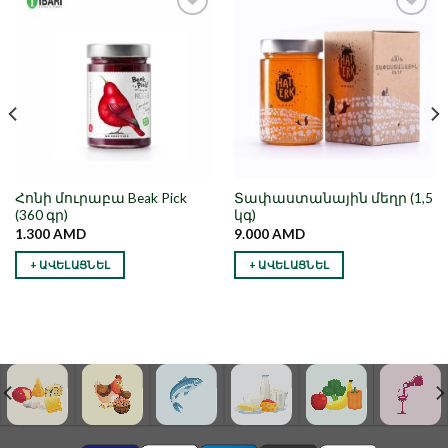
Նշել որպես
Նշել որպես
նախընտրած
նախընտրած
Հոնի մուրաբա Beak Pick
Տափաստանային մեղր (1,5
(360 գր)
կգ)
1.300
AMD
9.000
AMD
+ ԱՎԵԼԱՑՆԵԼ
+ ԱՎԵԼԱՑՆԵԼ