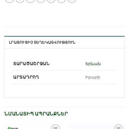
ԼՐԱՑՈՒՑԻՉ ՏԵՂԵԿԱՏՎՈՒԹՅՈՒՆ
ՏԱՐԱԾԱՇՐՋԱՆ
Երևան
ԱՐՏԱԴՐՈՂ
Իբարի
ՆՄԱՆԱՏԻՊ ԱՊՐԱՆՔՆԵՐ