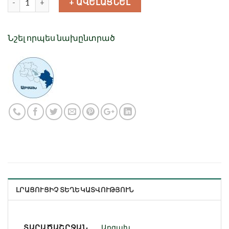
+ ԱՎԵԼԱՑՆԵԼ
Նշել որպես նախընտրած
ԼՐԱՑՈՒՑԻՉ ՏԵՂԵԿԱՏՎՈՒԹՅՈՒՆ
ՏԱՐԱԾԱՇՐՋԱՆ
Արցախ