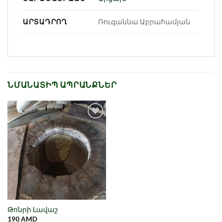
ԱՐՏԱԴՐՈՂ
Ռուզաննա Աբրահամյան
ՆՄԱՆԱՏԻՊ ԱՊՐԱՆՔՆԵՐ
Նշել որպես
նախընտրած
Թոնրի Լավաշ
190
AMD