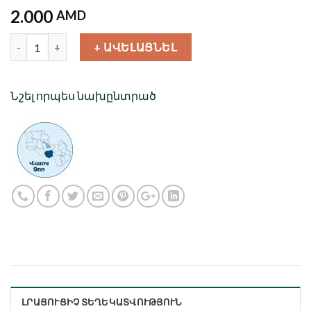
2.000
AMD
Քանակ
+ ԱՎԵԼԱՑՆԵԼ
Նշել որպես նախընտրած
ԼՐԱՑՈՒՑԻՉ ՏԵՂԵԿԱՏՎՈՒԹՅՈՒՆ