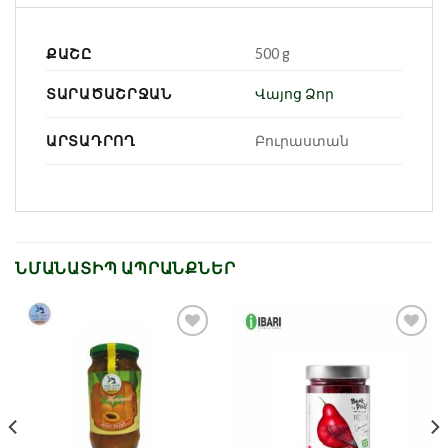
ՔԱՇԸ
500 g
ՏԱՐԱԾԱՇՐՋԱՆ
Վայոց Ձոր
ԱՐՏԱԴՐՈՂ
Բուրաստան
ՆՄԱՆԱՏԻՊ ԱՊՐԱՆՔՆԵՐ
Նշել որպես
Նշել որպես
նախընտրած
նախընտրած