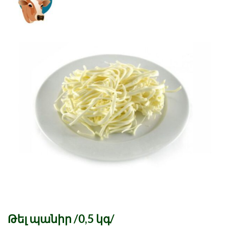
Թել պանիր /0,5 կգ/