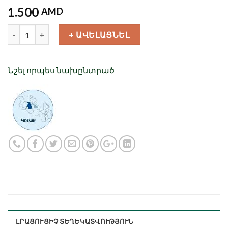
1.500
AMD
Քանակ
+ ԱՎԵԼԱՑՆԵԼ
Նշել որպես նախընտրած
ԼՐԱՑՈՒՑԻՉ ՏԵՂԵԿԱՏՎՈՒԹՅՈՒՆ