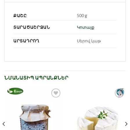
ՔԱՇԸ
500 g
ՏԱՐԱԾԱՇՐՋԱՆ
Կոտայք
ԱՐՏԱԴՐՈՂ
Սերով կաթ
ՆՄԱՆԱՏԻՊ ԱՊՐԱՆՔՆԵՐ
Նշել որպես
Նշել որպես
նախընտրած
նախընտրած