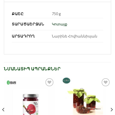
ՔԱՇԸ
750 g
ՏԱՐԱԾԱՇՐՋԱՆ
Կոտայք
ԱՐՏԱԴՐՈՂ
Նարինե Հովհաննիսյան
ՆՄԱՆԱՏԻՊ ԱՊՐԱՆՔՆԵՐ
Նշել որպես
Նշել որպես
նախընտրած
նախընտրած