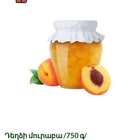
Դեղձի մուրաբա /750 գ/