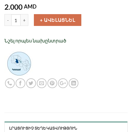
2.000
AMD
Քանակ
+ ԱՎԵԼԱՑՆԵԼ
Նշել որպես նախընտրած
ԼՐԱՑՈՒՑԻՉ ՏԵՂԵԿԱՏՎՈՒԹՅՈՒՆ