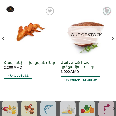
Նշել որպես
Նշել որպես
նախընտրած
նախընտրած
OUT OF STOCK
Ապխտած հավի
Հավի թևիկ ծխեցված (1կգ)
կրծքամիս /0,5 կգ/
2.200
AMD
3.000
AMD
+ ԱՎԵԼԱՑՆԵԼ
ԱՅՍ ՊԱՀԻՆ ԱՌԿԱ ՉԷ