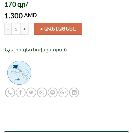
170 գր/
1.300
AMD
Քանակ
+ ԱՎԵԼԱՑՆԵԼ
Նշել որպես նախընտրած