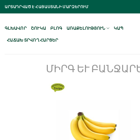
Skip
ԱՐՏԱԴՐՎԱԾ Է ՀԱՅԱՍՏԱՆԻ ՄԱՐԶԵՐՈՒՄ
to
content
ԳԼԽԱՎՈՐ
ՇՈՒԿԱ
ԲԼՈԳ
ԱՌԱՔԵԼՈՒԹՅՈՒՆ
ԿԱՊ
ՀԱՃԱԽ ՏՐՎՈՂ ՀԱՐՑԵՐ
ՄԻՐԳ ԵՒ ԲԱՆՋԱՐԵ
Նշել որպես
նախընտրած