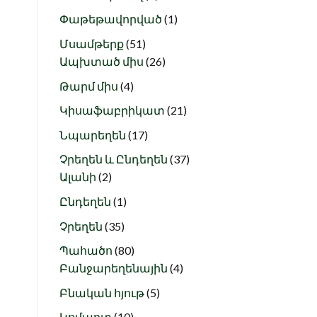
products
1
Փաթեթավորված
1
product
51
Մսամթերք
51
products
26
Ապխտած միս
26
products
4
Թարմ միս
4
products
21
Կիսաֆաբրիկատ
21
products
17
Նպարեղեն
17
products
37
Չրեղեն և Ընդեղեն
37
2
products
Ալանի
2
products
1
Ընդեղեն
1
product
35
Չրեղեն
35
products
80
Պահածո
80
products
4
Բանջարեղենային
4
products
5
Բնական հյութ
5
products
10
Կոմպոտ
10