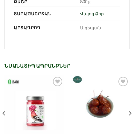
ՔԱՇԸ
800 g
ՏԱՐԱԾԱՇՐՋԱՆ
Վայոց Ձոր
ԱՐՏԱԴՐՈՂ
Այգեպան
ՆՄԱՆԱՏԻՊ ԱՊՐԱՆՔՆԵՐ
Նշել որպես
Նշել որպես
նախընտրած
նախընտրած