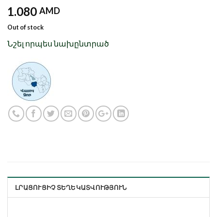
1.080
AMD
Out of stock
Նշել որպես նախընտրած
ԼՐԱՑՈՒՑԻՉ ՏԵՂԵԿԱՏՎՈՒԹՅՈՒՆ