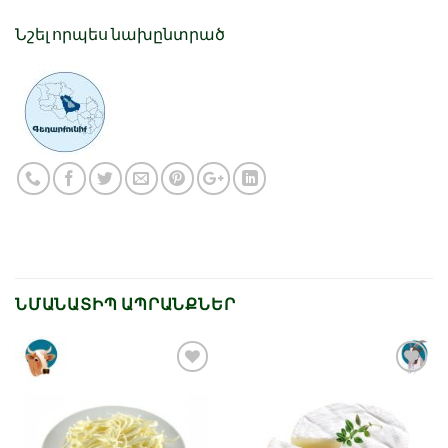
Նշել որպես նախընտրած
ՆՄԱՆԱՏԻՊ ԱՊՐԱՆՔՆԵՐ
Նշել որպես
Նշել որպես
նախընտրած
նախընտրած