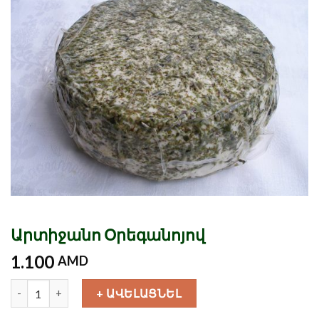
Արտիջանո Օրեգանոյով
1.100
AMD
Քանակ
+ ԱՎԵԼԱՑՆԵԼ