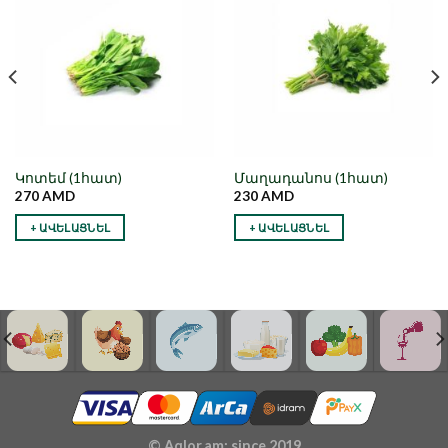
Նշել որպես
Նշել որպես
նախընտրած
նախընտրած
Կոտեմ (1հատ)
Մաղադանոս (1հատ)
270
AMD
230
AMD
+ ԱՎԵԼԱՑՆԵԼ
+ ԱՎԵԼԱՑՆԵԼ
© Aqlor.am: since 2019