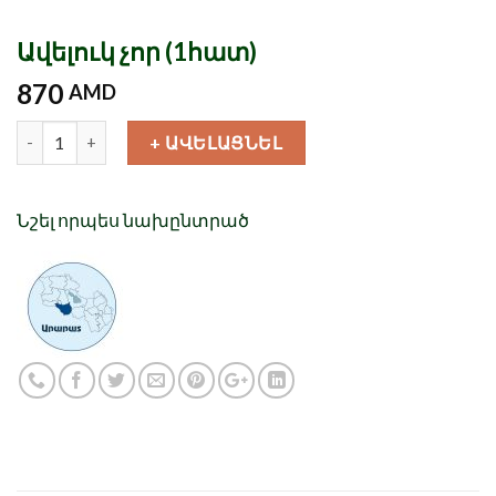
Ավելուկ չոր (1հատ)
870
AMD
Քանակ
+ ԱՎԵԼԱՑՆԵԼ
Նշել որպես նախընտրած