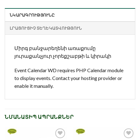
ՆԿԱՐԱԳՐՈՒԹՅՈՒՆԸ
ԼՐԱՑՈՒՑԻՉ ՏԵՂԵԿԱՏՎՈՒԹՅՈՒՆ
Միրգ բանջարեղենի առաքումը
յուրաքանչյուր չորեքշաբթի և կիրակի
Event Calendar WD requires PHP Calendar module
to display events. Contact your hosting provider or
enable it manually.
ՆՄԱՆԱՏԻՊ ԱՊՐԱՆՔՆԵՐ