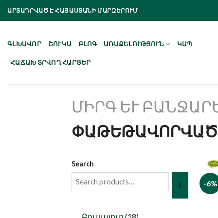
Skip
ԱՐՏԱԴՐՎԱԾ Է ՀԱՅԱՍՏԱՆԻ ՄԱՐԶԵՐՈՒՄ
to
content
ԳԼԽԱՎՈՐ
ՇՈՒԿԱ
ԲԼՈԳ
ԱՌԱՔԵԼՈՒԹՅՈՒՆ
ԿԱՊ
ՀԱՃԱԽ ՏՐՎՈՂ ՀԱՐՑԵՐ
ՄԻՐԳ ԵՒ ԲԱՆՋԱՐԵ
ՓԱԹԵԹԱՎՈՐՎԱԾ
Search
-6%
18
Բուսայուղ
18