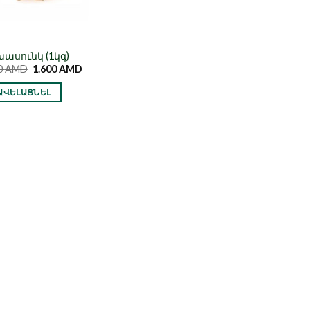
ասունկ (1կգ)
0
AMD
1.600
AMD
 ԱՎԵԼԱՑՆԵԼ