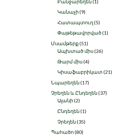
1
products
Բանջարեղեն
1
product
9
Կանաչի
9
products
5
Հատապտուղ
5
products
1
Փաթեթավորված
1
product
51
Մսամթերք
51
products
26
Ապխտած միս
26
products
4
Թարմ միս
4
products
21
Կիսաֆաբրիկատ
21
products
17
Նպարեղեն
17
products
37
Չրեղեն և Ընդեղեն
37
2
products
Ալանի
2
products
1
Ընդեղեն
1
product
35
Չրեղեն
35
products
80
Պահածո
80