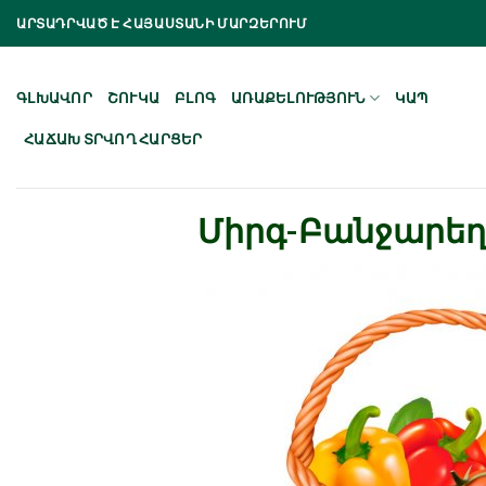
Skip
ԱՐՏԱԴՐՎԱԾ Է ՀԱՅԱՍՏԱՆԻ ՄԱՐԶԵՐՈՒՄ
to
content
ԳԼԽԱՎՈՐ
ՇՈՒԿԱ
ԲԼՈԳ
ԱՌԱՔԵԼՈՒԹՅՈՒՆ
ԿԱՊ
ՀԱՃԱԽ ՏՐՎՈՂ ՀԱՐՑԵՐ
Միրգ-Բանջարեղ