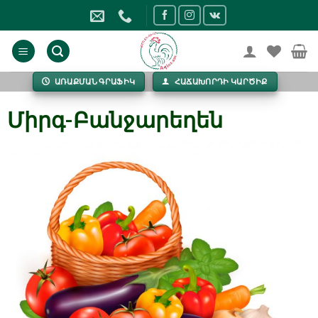
Skip
to
content
ԱՌԱՔՄԱՆ ԳՐԱՖԻԿ
ՀԱՃԱԽՈՐԴԻ ԿԱՐԾԻՔ
Միրգ-Բանջարեղեն