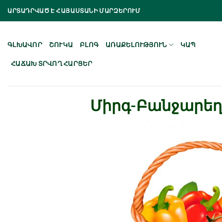
Skip
ԱՐՏԱԴՐՎԱԾ Է ՀԱՅԱՍՏԱՆԻ ՄԱՐԶԵՐՈՒՄ
to
content
ԳԼԽԱՎՈՐ
ՇՈՒԿԱ
ԲԼՈԳ
ԱՌԱՔԵԼՈՒԹՅՈՒՆ
ԿԱՊ
ՀԱՃԱԽ ՏՐՎՈՂ ՀԱՐՑԵՐ
Միրգ-Բանջարեղ