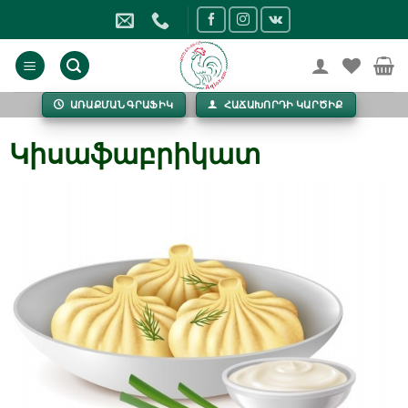
Skip
to
content
ԱՌԱՔՄԱՆ ԳՐԱՖԻԿ
ՀԱՃԱԽՈՐԴԻ ԿԱՐԾԻՔ
Կիսաֆաբրիկատ