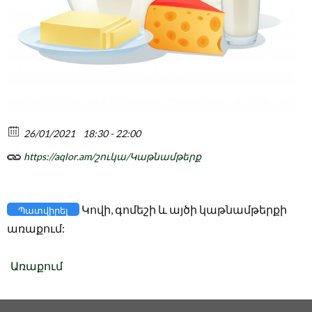
26/01/2021
18:30 - 22:00
https://aqlor.am/շուկա/Կաթնամթերք
Կովի, գոմեշի և այծի կաթնամթերքի
Պատվիրել
առաքում:
Առաքում