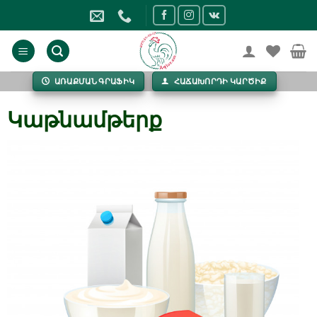
Skip
to
content
ԱՌԱՔՄԱՆ ԳՐԱՖԻԿ
ՀԱՃԱԽՈՐԴԻ ԿԱՐԾԻՔ
Կաթնամթերք