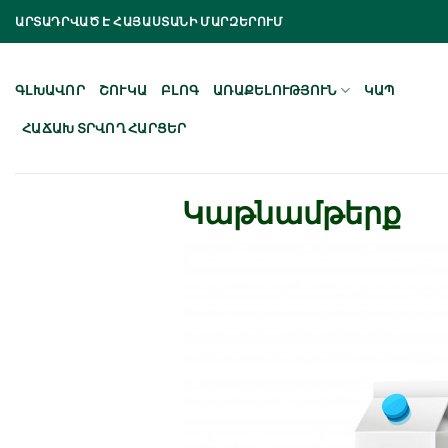
Skip
ԱՐՏԱԴՐՎԱԾ Է ՀԱՅԱՍՏԱՆԻ ՄԱՐԶԵՐՈՒՄ
to
content
ԳԼԽԱՎՈՐ
ՇՈՒԿԱ
ԲԼՈԳ
ԱՌԱՔԵԼՈՒԹՅՈՒՆ
ԿԱՊ
ՀԱՃԱԽ ՏՐՎՈՂ ՀԱՐՑԵՐ
Կաթնամթերք