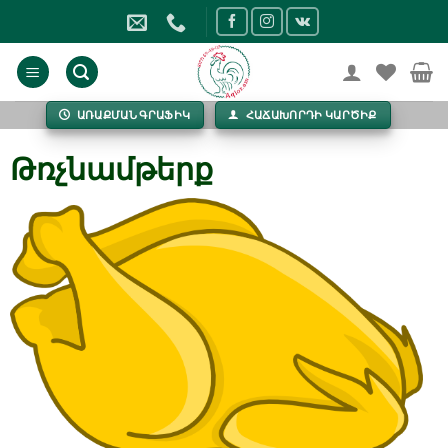
Skip
to
content
ԱՌԱՔՄԱՆ ԳՐԱՖԻԿ
ՀԱՃԱԽՈՐԴԻ ԿԱՐԾԻՔ
Թռչնամթերք