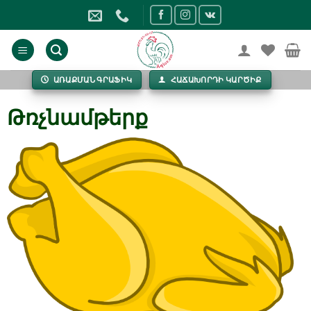
Skip
to
content
ԱՌԱՔՄԱՆ ԳՐԱՖԻԿ
ՀԱՃԱԽՈՐԴԻ ԿԱՐԾԻՔ
Թռչնամթերք