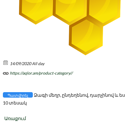
14/09/2020 All day
https://aqlor.am/product-category//
Ձագի մեղր, ընդեղենով, դարչինով և ես
Պատվիրել
10 տեսակ
Առաքում