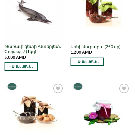
Թառափ գետի /Ստերլետ,
Կոնի մուրաբա (250 գր)
Стерлядь/ (1կգ)
1.200
AMD
5.000
AMD
+ ԱՎԵԼԱՑՆԵԼ
+ ԱՎԵԼԱՑՆԵԼ
Նշել որպես
Նշել որպես
նախընտրած
նախընտրած