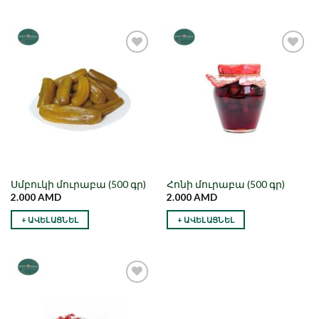
Նշել որպես
Նշել որպես
նախընտրած
նախընտրած
Սմբուկի մուրաբա (500 գր)
Հոնի մուրաբա (500 գր)
2.000
AMD
2.000
AMD
+ ԱՎԵԼԱՑՆԵԼ
+ ԱՎԵԼԱՑՆԵԼ
Նշել որպես
նախընտրած