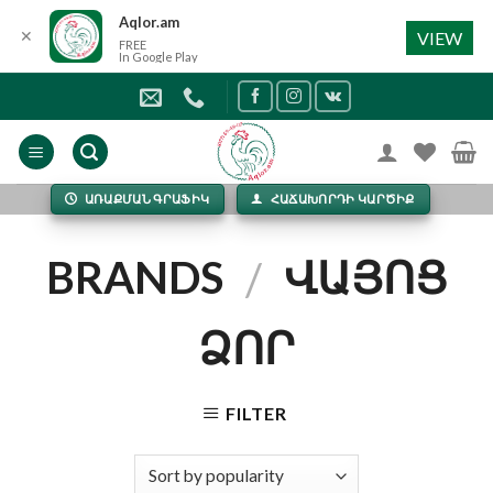
Aqlor.am
✕
VIEW
FREE
In Google Play
Skip
to
content
ԱՌԱՔՄԱՆ ԳՐԱՖԻԿ
ՀԱՃԱԽՈՐԴԻ ԿԱՐԾԻՔ
BRANDS
ՎԱՅՈՑ
/
ՁՈՐ
FILTER