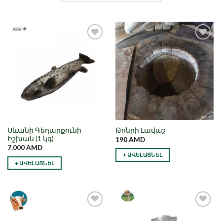
Նշել որպես
Նշել որպես
նախընտրած
նախընտրած
Սևանի Գեղարքունի
Թոնրի Լավաշ
Իշխան (1 կգ)
190
AMD
7.000
AMD
+ ԱՎԵԼԱՑՆԵԼ
+ ԱՎԵԼԱՑՆԵԼ
Նշել որպես
Նշել որպես
նախընտրած
նախընտրած