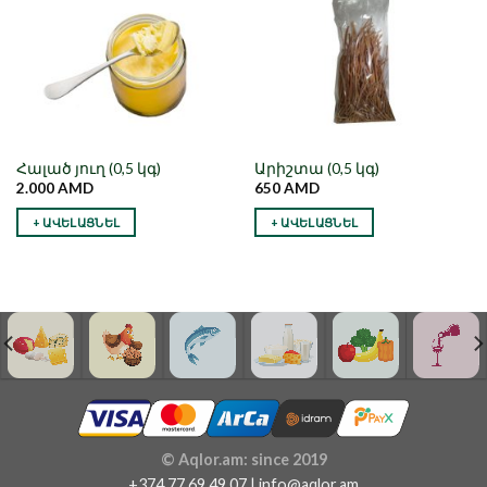
Հալած յուղ (0,5 կգ)
Արիշտա (0,5 կգ)
2.000
AMD
650
AMD
+ ԱՎԵԼԱՑՆԵԼ
+ ԱՎԵԼԱՑՆԵԼ
© Aqlor.am: since 2019
+374 77 69 49 07 | info@aqlor.am