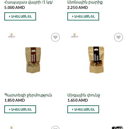
Հապալաս վայրի /1 կգ/
Լեռնային բարիք
5.000
AMD
2.250
AMD
+ ԱՎԵԼԱՑՆԵԼ
+ ԱՎԵԼԱՑՆԵԼ
Նշել որպես
Նշել որպես
նախընտրած
նախընտրած
Պարտեզի ջերմություն
Մրգային փունջ
1.850
AMD
1.650
AMD
+ ԱՎԵԼԱՑՆԵԼ
+ ԱՎԵԼԱՑՆԵԼ