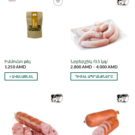
Նշել որպես
Նշել որպես
նախընտրած
նախընտրած
Իմմունո թեյ
Նրբերշիկ /0,5 կգ/
1.250
AMD
2.800
AMD
–
4.000
AMD
+ ԱՎԵԼԱՑՆԵԼ
ԴԻՏԵԼ ԱՊՐԱՆՔՆԵՐԸ
Նշել որպես
Նշել որպես
նախընտրած
նախընտրած