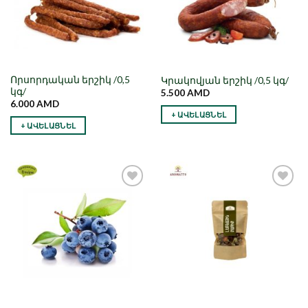
Որսորդական երշիկ /0,5
Կրակովյան երշիկ /0,5 կգ/
կգ/
5.500
AMD
6.000
AMD
+ ԱՎԵԼԱՑՆԵԼ
+ ԱՎԵԼԱՑՆԵԼ
Նշել որպես
Նշել որպես
նախընտրած
նախընտրած