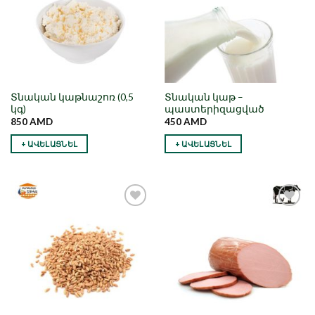
Տնական կաթնաշոռ (0,5
Տնական կաթ –
կգ)
պաստերիզացված
850
AMD
450
AMD
+ ԱՎԵԼԱՑՆԵԼ
+ ԱՎԵԼԱՑՆԵԼ
Նշել որպես
Նշել որպես
նախընտրած
նախընտրած