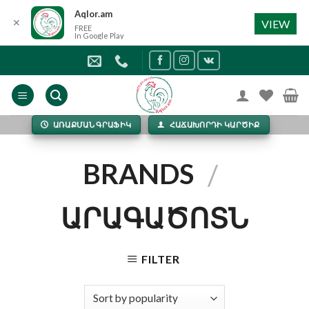
Aqlor.am
✕
VIEW
FREE
In Google Play
Skip
to
content
ԱՌԱՔՄԱՆ ԳՐԱՖԻԿ
ՀԱՃԱԽՈՐԴԻ ԿԱՐԾԻՔ
BRANDS
/
ԱՐԱԳԱԾՈՏՆ
FILTER