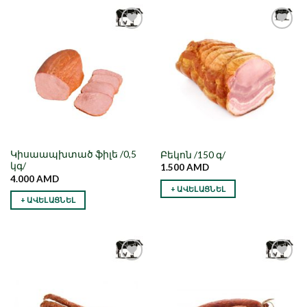
Նշել որպես
Նշել որպես
նախընտրած
նախընտրած
Կիսաապխտած ֆիլե /0,5
Բեկոն /150 գ/
կգ/
1.500
AMD
4.000
AMD
+ ԱՎԵԼԱՑՆԵԼ
+ ԱՎԵԼԱՑՆԵԼ
Նշել որպես
Նշել որպես
նախընտրած
նախընտրած