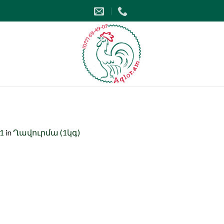
51
in
Ղավուրմա (1կգ)