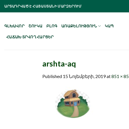
Skip
ԱՐՏԱԴՐՎԱԾ Է ՀԱՅԱՍՏԱՆԻ ՄԱՐԶԵՐՈՒՄ
to
content
ԳԼԽԱՎՈՐ
ՇՈՒԿԱ
ԲԼՈԳ
ԱՌԱՔԵԼՈՒԹՅՈՒՆ
ԿԱՊ
ՀԱՃԱԽ ՏՐՎՈՂ ՀԱՐՑԵՐ
arshta-aq
Published
15 Նոյեմբերի, 2019
at
851 × 8