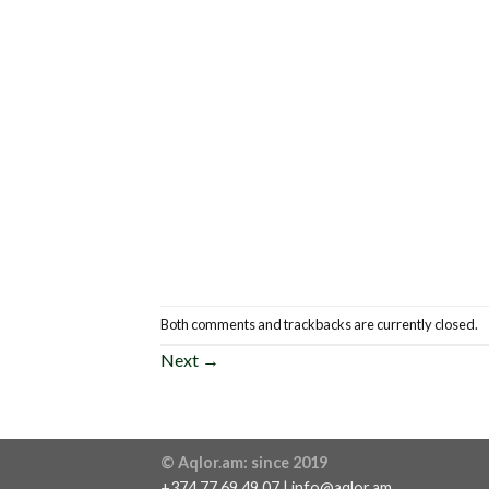
Both comments and trackbacks are currently closed.
Next
→
© Aqlor.am: since 2019
+374 77 69 49 07 | info@aqlor.am