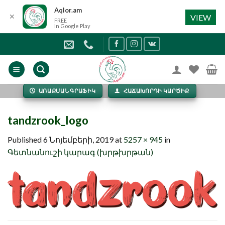
Aqlor.am
✕
VIEW
FREE
In Google Play
Skip
to
content
ԱՌԱՔՄԱՆ ԳՐԱՖԻԿ
ՀԱՃԱԽՈՐԴԻ ԿԱՐԾԻՔ
tandzrook_logo
Published
6 Նոյեմբերի, 2019
at
5257 × 945
in
Գետնանուշի կարագ (խրթխրթան)