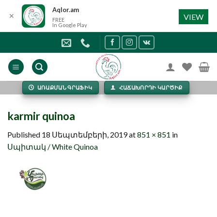
Aqlor.am
✕
VIEW
FREE
In Google Play
Skip
to
content
ԱՌԱՔՄԱՆ ԳՐԱՖԻԿ
ՀԱՃԱԽՈՐԴԻ ԿԱՐԾԻՔ
karmir quinoa
Published
18 Սեպտեմբերի, 2019
at
851 × 851
in
Սպիտակ / White Quinoa