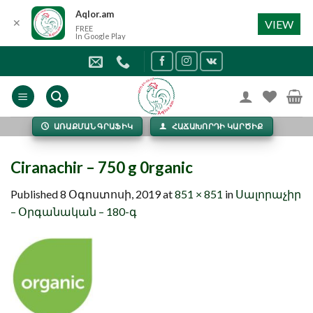
Aqlor.am
✕
VIEW
FREE
In Google Play
Skip
to
content
ԱՌԱՔՄԱՆ ԳՐԱՖԻԿ
ՀԱՃԱԽՈՐԴԻ ԿԱՐԾԻՔ
Ciranachir – 750 g 0rganic
Published
8 Օգոստոսի, 2019
at
851 × 851
in
Սալորաչիր
– Օրգանական – 180-գ