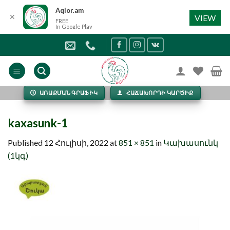
Aqlor.am
✕
VIEW
FREE
In Google Play
Skip
to
content
ԱՌԱՔՄԱՆ ԳՐԱՖԻԿ
ՀԱՃԱԽՈՐԴԻ ԿԱՐԾԻՔ
kaxasunk-1
Published
12 Հուլիսի, 2022
at
851 × 851
in
Կախասունկ
(1կգ)