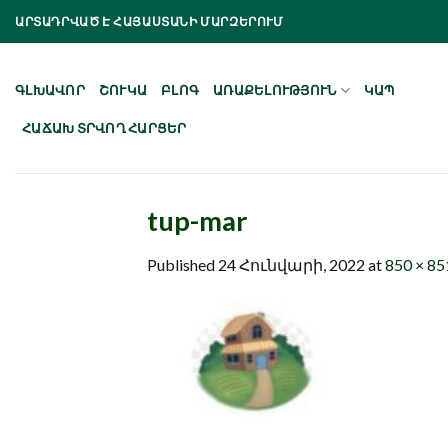
Skip
ԱՐՏԱԴՐՎԱԾ Է ՀԱՅԱՍՏԱՆԻ ՄԱՐԶԵՐՈՒՄ
to
content
ԳԼԽԱՎՈՐ
ՇՈՒԿԱ
ԲԼՈԳ
ԱՌԱՔԵԼՈՒԹՅՈՒՆ
ԿԱՊ
ՀԱՃԱԽ ՏՐՎՈՂ ՀԱՐՑԵՐ
tup-mar
Published
24 Հունվարի, 2022
at
850 × 85