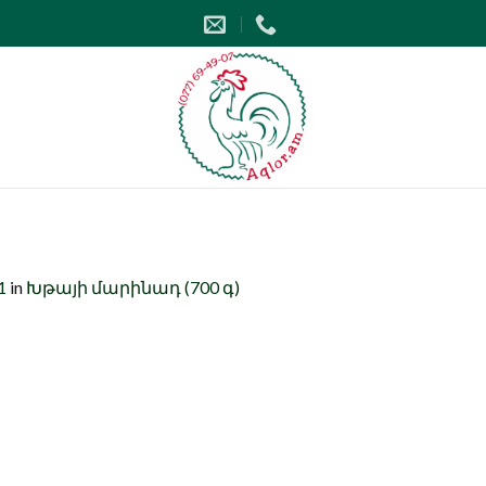
1
in
Խթայի մարինադ (700 գ)