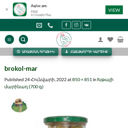
Aqlor.am
✕
VIEW
FREE
In Google Play
Skip
to
content
ԱՌԱՔՄԱՆ ԳՐԱՖԻԿ
ՀԱՃԱԽՈՐԴԻ ԿԱՐԾԻՔ
brokol-mar
Published
24 Հունվարի, 2022
at
850 × 851
in
Խթայի
մարինադ (700 գ)