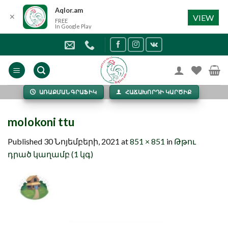
Aqlor.am
✕
VIEW
FREE
In Google Play
Skip
to
content
ԱՌԱՔՄԱՆ ԳՐԱՖԻԿ
ՀԱՃԱԽՈՐԴԻ ԿԱՐԾԻՔ
molokoni ttu
Published
30 Նոյեմբերի, 2021
at
851 × 851
in
Թթու
դրած կաղամբ (1 կգ)