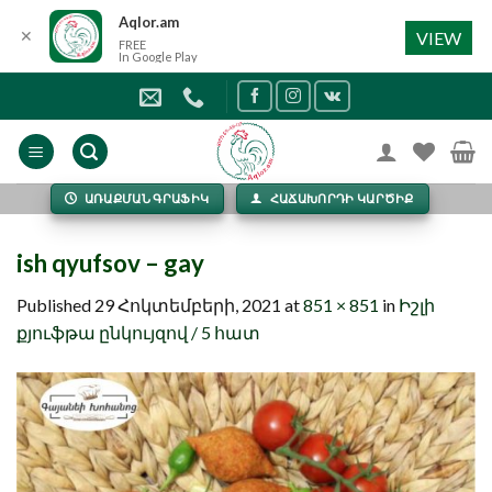
Aqlor.am
✕
VIEW
FREE
In Google Play
Skip
to
content
ԱՌԱՔՄԱՆ ԳՐԱՖԻԿ
ՀԱՃԱԽՈՐԴԻ ԿԱՐԾԻՔ
ish qyufsov – gay
Published
29 Հոկտեմբերի, 2021
at
851 × 851
in
Իշլի
քյուֆթա ընկույզով / 5 հատ